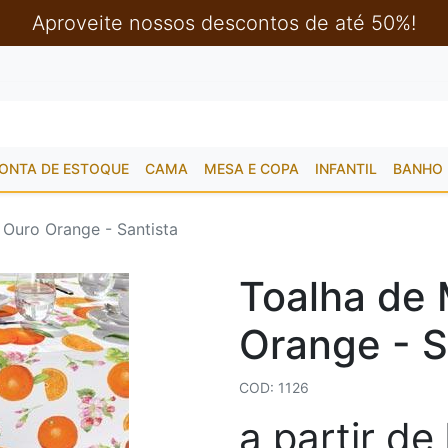
Aproveite nossos descontos de até 50%!
ONTA DE ESTOQUE
CAMA
MESA E COPA
INFANTIL
BANHO
 Ouro Orange - Santista
Toalha de 
Orange - S
COD: 1126
a partir de