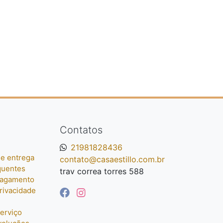
Contatos
21981828436
e entrega
contato@casaestillo.com.br
quentes
trav correa torres 588
pagamento
privacidade
erviço