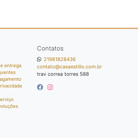
Contatos
21981828436
e entrega
contato@casaestillo.com.br
quentes
trav correa torres 588
pagamento
privacidade
erviço
voluções