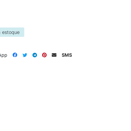
 estoque
App
SMS