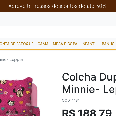
Aproveite nossos descontos de até 50%!
ONTA DE ESTOQUE
CAMA
MESA E COPA
INFANTIL
BANHO
nnie- Lepper
Colcha Dup
Minnie- L
COD: 1181
R$ 188,79