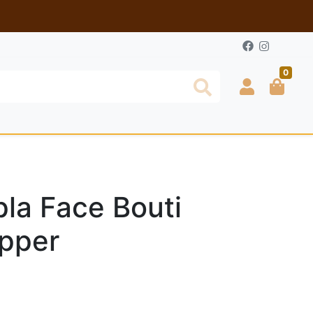
0
la Face Bouti
epper