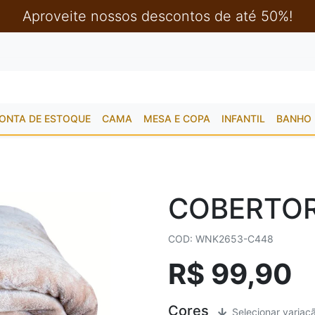
Aproveite nossos descontos de até 50%!
ONTA DE ESTOQUE
CAMA
MESA E COPA
INFANTIL
BANHO
COBERTOR
COD: WNK2653-C448
R$ 99,90
Cores
Selecionar variaç