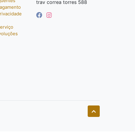
quentes
trav correa torres 588
pagamento
privacidade
erviço
voluções