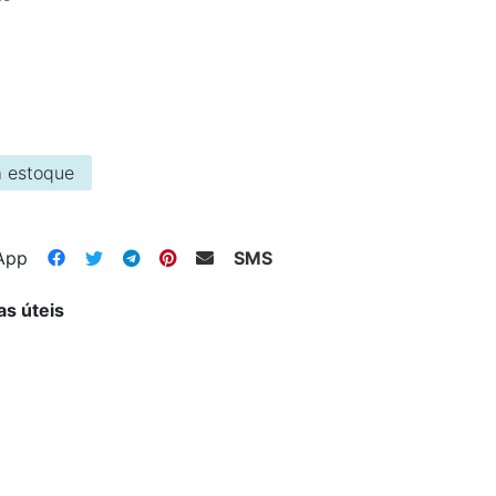
 estoque
App
SMS
as úteis