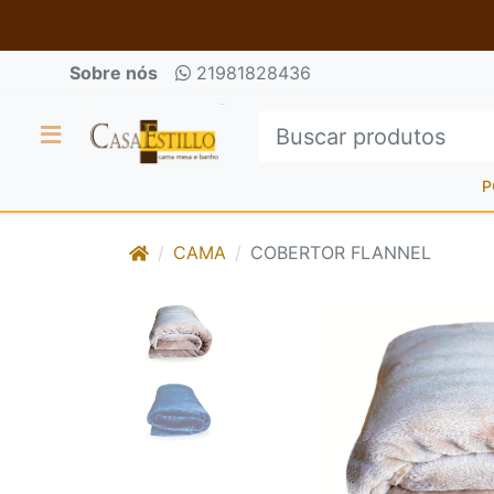
Sobre nós
21981828436
P
CAMA
COBERTOR FLANNEL