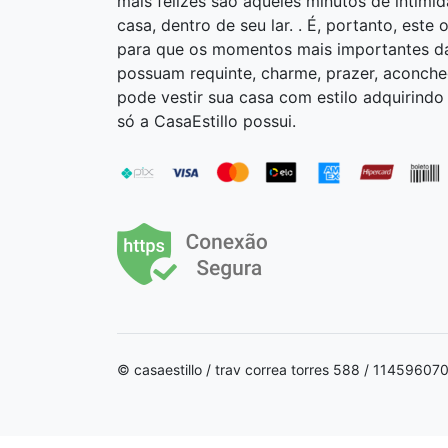
mais felizes são aqueles minutos de intimi
casa, dentro de seu lar. . É, portanto, este 
para que os momentos mais importantes da 
possuam requinte, charme, prazer, aconcheg
pode vestir sua casa com estilo adquirind
só a CasaEstillo possui.
© casaestillo / trav correa torres 588 / 1145960