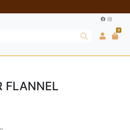
0
 FLANNEL
ão